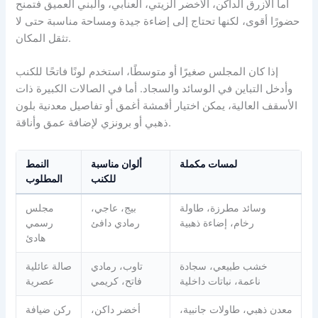
أما الأزرق الداكن، الأخضر الزيتي، العنابي، والبني العميق فتمنح
حضورًا أقوى، لكنها تحتاج إلى إضاءة جيدة ومساحة مناسبة حتى لا
تثقل المكان.
إذا كان المجلس صغيرًا أو متوسطًا، استخدم لونًا فاتحًا للكنب
وأدخل التباين في الوسائد والسجاد. أما في الصالات الكبيرة ذات
الأسقف العالية، يمكن اختيار أقمشة أغمق أو تفاصيل معدنية بلون
ذهبي أو برونزي لإضافة عمق وأناقة.
لمسات مكملة
ألوان مناسبة
النمط
للكنب
المطلوب
وسائد مطرزة، طاولة
بيج، عاجي،
مجلس
رخام، إضاءة ذهبية
رمادي دافئ
رسمي
هادئ
خشب طبيعي، سجادة
تاوب، رمادي
صالة عائلية
ناعمة، نباتات داخلية
فاتح، كريمي
عصرية
معدن ذهبي، طاولات جانبية،
أخضر داكن،
ركن ضيافة