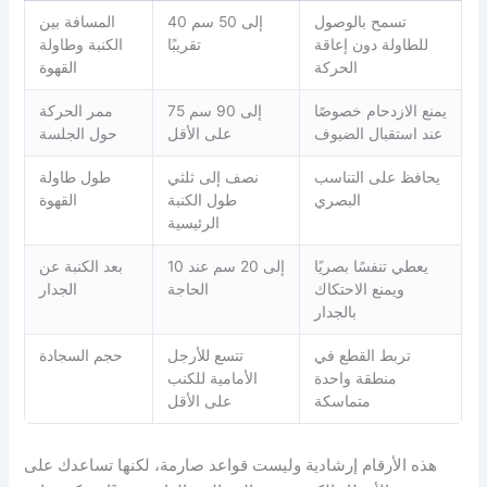
تسمح بالوصول
40 إلى 50 سم
المسافة بين
للطاولة دون إعاقة
تقريبًا
الكنبة وطاولة
الحركة
القهوة
يمنع الازدحام خصوصًا
75 إلى 90 سم
ممر الحركة
عند استقبال الضيوف
على الأقل
حول الجلسة
يحافظ على التناسب
نصف إلى ثلثي
طول طاولة
البصري
طول الكنبة
القهوة
الرئيسية
يعطي تنفسًا بصريًا
10 إلى 20 سم عند
بعد الكنبة عن
ويمنع الاحتكاك
الحاجة
الجدار
بالجدار
تربط القطع في
تتسع للأرجل
حجم السجادة
منطقة واحدة
الأمامية للكنب
متماسكة
على الأقل
هذه الأرقام إرشادية وليست قواعد صارمة، لكنها تساعدك على