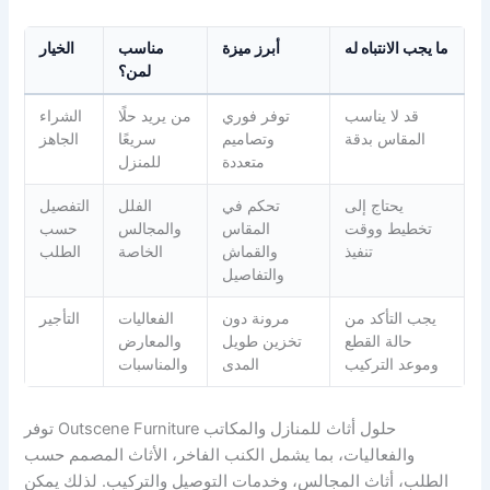
ما يجب الانتباه له
أبرز ميزة
مناسب
الخيار
لمن؟
قد لا يناسب
توفر فوري
من يريد حلًا
الشراء
المقاس بدقة
وتصاميم
سريعًا
الجاهز
متعددة
للمنزل
يحتاج إلى
تحكم في
الفلل
التفصيل
تخطيط ووقت
المقاس
والمجالس
حسب
تنفيذ
والقماش
الخاصة
الطلب
والتفاصيل
يجب التأكد من
مرونة دون
الفعاليات
التأجير
حالة القطع
تخزين طويل
والمعارض
وموعد التركيب
المدى
والمناسبات
توفر Outscene Furniture حلول أثاث للمنازل والمكاتب
والفعاليات، بما يشمل الكنب الفاخر، الأثاث المصمم حسب
الطلب، أثاث المجالس، وخدمات التوصيل والتركيب. لذلك يمكن