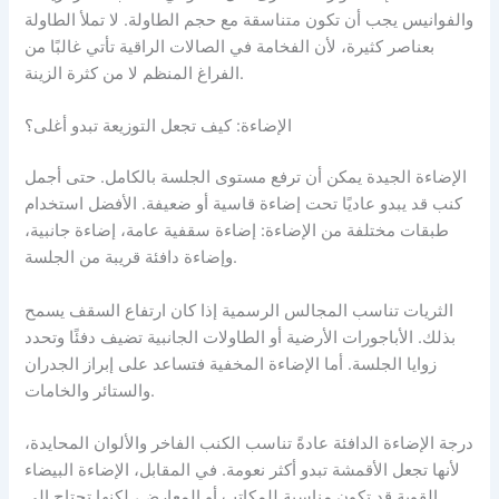
والفوانيس يجب أن تكون متناسقة مع حجم الطاولة. لا تملأ الطاولة
بعناصر كثيرة، لأن الفخامة في الصالات الراقية تأتي غالبًا من
الفراغ المنظم لا من كثرة الزينة.
الإضاءة: كيف تجعل التوزيعة تبدو أغلى؟
الإضاءة الجيدة يمكن أن ترفع مستوى الجلسة بالكامل. حتى أجمل
كنب قد يبدو عاديًا تحت إضاءة قاسية أو ضعيفة. الأفضل استخدام
طبقات مختلفة من الإضاءة: إضاءة سقفية عامة، إضاءة جانبية،
وإضاءة دافئة قريبة من الجلسة.
الثريات تناسب المجالس الرسمية إذا كان ارتفاع السقف يسمح
بذلك. الأباجورات الأرضية أو الطاولات الجانبية تضيف دفئًا وتحدد
زوايا الجلسة. أما الإضاءة المخفية فتساعد على إبراز الجدران
والستائر والخامات.
درجة الإضاءة الدافئة عادةً تناسب الكنب الفاخر والألوان المحايدة،
لأنها تجعل الأقمشة تبدو أكثر نعومة. في المقابل، الإضاءة البيضاء
القوية قد تكون مناسبة للمكاتب أو المعارض، لكنها تحتاج إلى