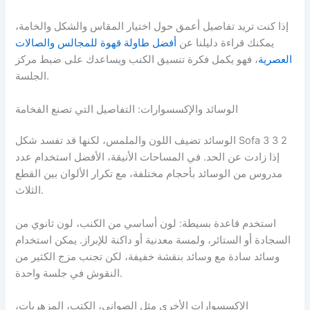
إذا كنت تريد تفاصيل أعمق حول اختيار المقاس والشكل والخامة،
يمكنك قراءة دليلنا عن
أفضل طاولة قهوة للمجالس والصالات
العصرية
، فهو يكمل فكرة تنسيق الكنب ويساعدك على ضبط مركز
الجلسة.
الوسائد والإكسسوارات: التفاصيل التي تصنع الفخامة
الوسائد تضيف اللون والملمس، لكنها قد تفسد شكل Sofa 3 3 2
إذا زادت عن الحد. في المساحات الأنيقة، الأفضل استخدام عدد
مدروس من الوسائد بأحجام مختلفة، مع تكرار الألوان بين القطع
الثلاث.
استخدم قاعدة بسيطة: لون أساسي من الكنب، لون ثانوي من
السجادة أو الستائر، ولمسة معدنية أو داكنة للإبراز. يمكن استخدام
وسائد سادة مع وسائد بنقشة خفيفة، لكن تجنب مزج الكثير من
النقوش في جلسة واحدة.
الإكسسوارات الأخرى مثل الصواني، الكتب، المزهريات،