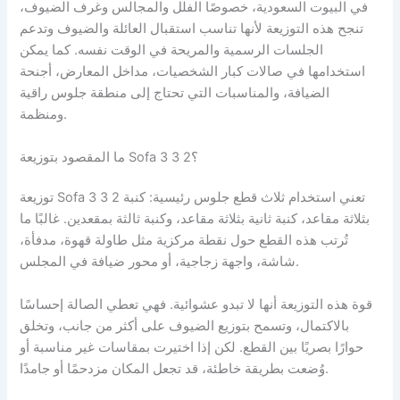
في البيوت السعودية، خصوصًا الفلل والمجالس وغرف الضيوف،
تنجح هذه التوزيعة لأنها تناسب استقبال العائلة والضيوف وتدعم
الجلسات الرسمية والمريحة في الوقت نفسه. كما يمكن
استخدامها في صالات كبار الشخصيات، مداخل المعارض، أجنحة
الضيافة، والمناسبات التي تحتاج إلى منطقة جلوس راقية
ومنظمة.
ما المقصود بتوزيعة Sofa 3 3 2؟
توزيعة Sofa 3 3 2 تعني استخدام ثلاث قطع جلوس رئيسية: كنبة
بثلاثة مقاعد، كنبة ثانية بثلاثة مقاعد، وكنبة ثالثة بمقعدين. غالبًا ما
تُرتب هذه القطع حول نقطة مركزية مثل طاولة قهوة، مدفأة،
شاشة، واجهة زجاجية، أو محور ضيافة في المجلس.
قوة هذه التوزيعة أنها لا تبدو عشوائية. فهي تعطي الصالة إحساسًا
بالاكتمال، وتسمح بتوزيع الضيوف على أكثر من جانب، وتخلق
حوارًا بصريًا بين القطع. لكن إذا اختيرت بمقاسات غير مناسبة أو
وُضعت بطريقة خاطئة، قد تجعل المكان مزدحمًا أو جامدًا.