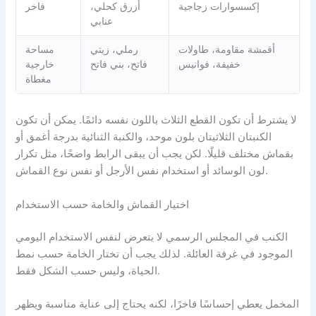
إكسسوارات زجاجية
أزرق كحلي،
فاخر
عنابي
أقمشة مقاومة، طاولات
رملي، زيتي
مساحة
خفيفة، فوانيس
فاتح، بني فاتح
خارجية
مغطاة
لا يشترط أن تكون القطع الثلاث باللون نفسه دائمًا. يمكن أن تكون
الكنبتان الثلاثيتان بلون موحد، والكنبة الثنائية بدرجة أغمق أو
بقماش مختلف قليلًا. لكن يجب أن يبقى الرابط واضحًا، مثل تكرار
لون الوسائد أو استخدام نفس الأرجل أو نفس نوع القماش.
اختيار القماش والخامة حسب الاستخدام
الكنب في المجلس الرسمي لا يتعرض لنفس الاستخدام اليومي
الموجود في غرفة العائلة. لذلك يجب أن تختار الخامة حسب نمط
الحياة، وليس حسب الشكل فقط.
المخمل يعطي إحساسًا فاخرًا، لكنه يحتاج إلى عناية مناسبة ويظهر