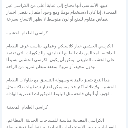
عيبها الأساسي أنها تحتاج إلى عناية أعلى من الكراسي غير
المنجدة. إذا كان الاستخدام يوميًا ومع وجود أطفال، يفضل اختيار
قماش مقاوم للبقع أو لون متوسط لا يظهر الاتساخ بسرعة.
كراسي الطعام الخشبية
الكرسي الخشبي خيار كلاسيكي وعملي. يناسب غرف الطعام
الدافئة، المجالس ذات الطابع التقليدي، والديكورات التي تعتمد
على الخشب الطبيعي. يمكن أن يكون الكرسي الخشبي بسيطًا
بدون تنجيد، أو مزودًا بمقعد مبطن لمزيد من الراحة.
هذا النوع يتميز بالمتانة وسهولة التنسيق مع طاولات الطعام
الخشبية. ولإطلالة أكثر فخامة، يمكن اختيار تشطيبات داكنة مثل
الجوز، أو ألوان فاتحة مثل البلوط للديكورات العصرية الهادئة.
كراسي الطعام المعدنية
الكراسي المعدنية مناسبة للمساحات الحديثة، المطاعم،
الفعاليات، وبعض الاستخدامات التجارية. ميزتها أنها قوية وسهلة