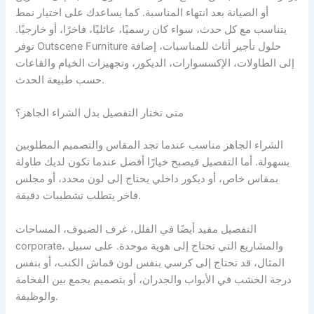
أو الصيانة بعد انتهاء المناسبة. كما يساعدك على اختيار نمط
يتناسب مع كل حدث، سواء كان رسميًا، عائليًا، فاخرًا، أو خارجيًا.
توفر Outscene Furniture حلول تأجير أثاث للمناسبات، إضافة
إلى الطاولات، الإكسسوارات، الديكور، وتجهيزات الخيام والقاعات
حسب طبيعة الحدث.
متى تختار التفصيل بدل الشراء الجاهز؟
الشراء الجاهز مناسب عندما تجد المقاس والتصميم المطلوبين
بسهولة. أما التفصيل فيصبح خيارًا أفضل عندما تكون لديك طاولة
بمقاس خاص، أو ديكور داخلي يحتاج إلى لون محدد، أو مجلس
فاخر يتطلب تشطيبات دقيقة.
التفصيل مفيد أيضًا في الفلل، غرف الضيوف، المساحات
corporate، والمشاريع التي تحتاج إلى هوية موحدة. على سبيل
المثال، قد تحتاج إلى كرسي بنفس لون قماش الكنب، أو بنفس
درجة الخشب في الأبواب والجدران، أو بتصميم يجمع بين الفخامة
والوظيفة.