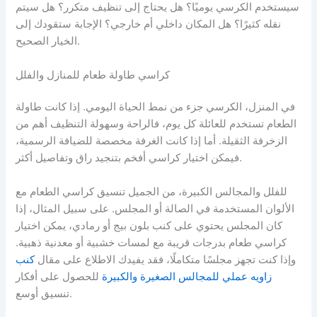
سيستخدم الكرسي يوميًا؟ هل يحتاج إلى تنظيف متكرر؟ هل سيتم
نقله كثيرًا؟ هل المكان داخلي أم خارجي؟ الإجابة ستقودك إلى
الخيار الصحيح.
كراسي طاولة طعام للمنازل والفلل
في المنزل، الكرسي جزء من نمط الحياة اليومي. إذا كانت طاولة
الطعام تستخدم للعائلة كل يوم، فالراحة وسهولة التنظيف أهم من
الزخرفة الثقيلة. أما إذا كانت الغرفة مخصصة للضيافة الرسمية،
فيمكن اختيار كراسي أفخم بتنجيد راق وتفاصيل أكثر.
للفلل والمجالس الكبيرة، من الجميل تنسيق كراسي الطعام مع
الألوان المستخدمة في الصالة أو المجلس. على سبيل المثال، إذا
كان المجلس يحتوي على كنب بلون بيج أو رمادي، يمكن اختيار
كراسي طعام بدرجات قريبة مع لمسات خشبية أو معدنية ذهبية.
وإذا كنت تجهز مجلسًا متكاملًا، فقد يفيدك الاطلاع على مقال
كنب
زاويه عملي للمجالس الصغيرة والكبيرة
للحصول على أفكار
تنسيق أوسع.