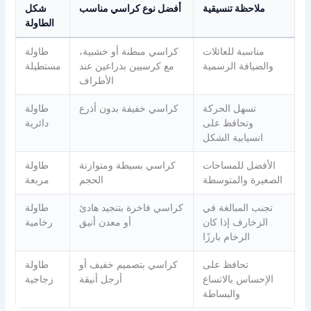
ملاحظة تنسيقية
أفضل نوع كراسي مناسب
شكل
الطاولة
مناسبة للعائلات
كراسي مبطنة أو خشبية،
طاولة
والضيافة الرسمية
مع كرسيين بذراعين عند
مستطيلة
الأطراف
تسهل الحركة
كراسي خفيفة بدون أذرع
طاولة
وتحافظ على
دائرية
انسيابية الشكل
الأفضل للمساحات
كراسي بسيطة ومتوازنة
طاولة
الصغيرة والمتوسطة
الحجم
مربعة
تجنب المبالغة في
كراسي فاخرة بتنجيد هادئ
طاولة
الزخارف إذا كان
أو معدن أنيق
رخامية
الرخام بارزًا
تحافظ على
كراسي بتصميم خفيف أو
طاولة
الإحساس بالاتساع
أرجل أنيقة
زجاجية
والبساطة