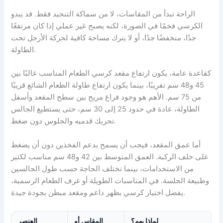
الراحة تبدأ من المقاسات، لا من سماكة التنجيد فقط. قد يبدو
الكرسي فخمًا في الصورة، لكنه يصبح غير عملي إذا كان مرتفعًا
جدًا، منخفضًا جدًا، أو لا يترك مساحة كافية لحركة الأرجل تحت
الطاولة.
كقاعدة عامة، يكون ارتفاع مقعد كرسي الطعام المناسب غالبًا بين
45 و48 سم تقريبًا، بينما يكون ارتفاع طاولة الطعام الشائع قريبًا
من 75 سم. الأهم هو وجود فراغ مريح بين سطح المقعد وأسفل
الطاولة، عادة في حدود 25 إلى 30 سم، حتى يستطيع الجالس
تحريك قدميه والجلوس دون ضغط.
أما عمق المقعد، فيجب أن يسمح بدعم الفخذين دون أن يضغط
على خلف الركبة. العمق المتوسط بين 42 و48 سم مناسب لكثير
من الاستخدامات، بينما تختلف الحاجة حسب طول الجالسين
وطبيعة الجلسة. في المناسبات الطويلة أو غرف الطعام الرسمية،
يفضل اختيار كرسي بظهر داعم ومقعد مبطن بجودة جيدة.
لماذا يهم؟
المقاس أو
العنصر