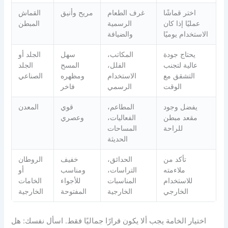
اختر قماشًا
غرف الطعام
مريح وأنيق
القماش
عمليًا إذا كان
الرسمية
المبطن
الاستخدام يوميًا
والضيافة
يحتاج جودة
المكاتب،
سهل
الجلد أو
عالية لتجنب
الفلل،
المسح
الجلد
التشقق مع
الاستخدام
ومظهره
الصناعي
الوقت
الرسمي
فاخر
يفضل وجود
المطاعم،
قوي
المعدن
مقعد مبطن
الفعاليات،
وعصري
للراحة
المساحات
الحديثة
تأكد من
الحدائق،
خفيف
الروطان
ملاءمته
التراسات،
ومناسب
أو
للاستخدام
المناسبات
للأجواء
الخامات
الخارجي
الخارجية
المفتوحة
الخارجية
اختيار الخامة يجب ألا يكون قرارًا جماليًا فقط. اسأل نفسك: هل