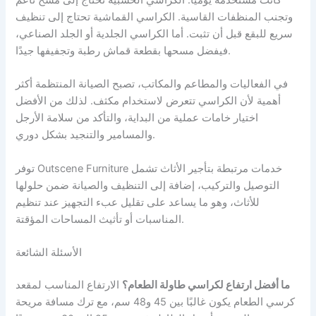
كانت مستخدمة يوميًا. الكراسي الخشبية تحتاج إلى مسح ناعم
وتجنب المنظفات القاسية. الكراسي القماشية تحتاج إلى تنظيف
سريع للبقع قبل أن تثبت. أما الكراسي الجلدية أو الجلد الصناعي،
فيفضل مسحها بقطعة قماش رطبة وتجفيفها جيدًا.
في الفعاليات والمطاعم والمكاتب، تصبح الصيانة المنتظمة أكثر
أهمية لأن الكراسي تتعرض لاستخدام مكثف. لذلك من الأفضل
اختيار خامات عملية من البداية، والتأكد من سلامة الأرجل
والمسامير والتنجيد بشكل دوري.
توفر Outscene Furniture خدمات مرتبطة بتأجير الأثاث تشمل
التوصيل والتركيب، إضافة إلى التنظيف والصيانة ضمن حلولها
للأثاث، وهو ما يساعد على تقليل عبء التجهيز عند تنظيم
المناسبات أو تأثيث المساحات المؤقتة.
الأسئلة الشائعة
ما أفضل ارتفاع لكراسي طاولة الطعام؟
الارتفاع المناسب لمقعد
كرسي الطعام يكون غالبًا بين 45 و48 سم، مع ترك مسافة مريحة