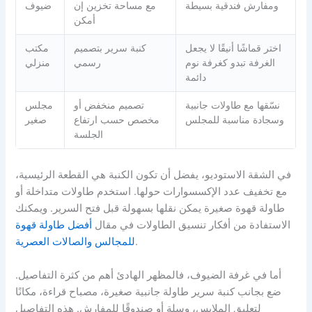
ومفارش فندقية بسيطة
مع مساحة تخزين إن
ضيوف
أمكن
اختر قماشًا أنيقًا لا يجعل
كنبة سرير بتصميم
مكتب
الغرفة تبدو كغرفة نوم
رسمي
منزلي
دائمة
نسّقها مع طاولات جانبية
تصميم منخفض أو
مجلس
وسجادة مناسبة للمجلس
مخصص حسب ارتفاع
صغير
الجلسة
في الشقة الاستوديو، يفضل أن تكون الكنبة هي القطعة الرئيسية،
مع تخفيف عدد الإكسسوارات حولها. استخدم طاولات متداخلة أو
طاولة قهوة صغيرة يمكن نقلها بسهولة قبل فتح السرير. ويمكنك
الاستفادة من أفكار تنسيق الطاولات في مقال
أفضل طاولة قهوة
.
للمجالس والصالات العصرية
أما في غرفة الضيوف، فالمظهر الهادئ أهم من كثرة التفاصيل.
ضع بجانب كنبة سرير طاولة جانبية صغيرة، مصباح قراءة، مكانًا
لتعليق الملابس، وسلة أو صندوقًا للمفارش. هذه التفاصيل