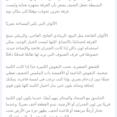
البسيطة تجعل الضيف يشعر بأن الغرفة مجهزة بعناية وليست
غرفة تخزين تحولت مؤقتًا إلى مكان نوم.
الألوان التي تكبر المساحة بصريًا
الألوان الفاتحة مثل البيج، الرمادي الفاتح، العاجي، والرملي تمنح
الغرفة إحساسًا بالاتساع. لكنها ليست الخيار الوحيد. يمكن
استخدام لون داكن إذا كانت الجدران فاتحة والإضاءة جيدة،
خصوصًا في غرف الضيوف التي تريد لها طابعًا فندقيًا دافئًا.
للشقق الصغيرة، تجنب النقوش الكبيرة جدًا إذا كانت الكنبة
ضخمة. النقوش الناعمة أو الأقمشة ذات الملمس الخفيف تعطي
عمقًا دون ازدحام بصري. وإذا كنت ترغب في لمسة فاخرة، يمكنك
إضافة وسائد بلون غني بدل اختيار الكنبة كلها بلون قوي.
التناسق مع السجاد والستائر مهم أيضًا. عندما يكون لون الكنبة
قريبًا من لون الجدران أو الأرضية، تبدو القطعة أخف بصريًا. وعندما
تختار أرجلًا مرتفعة أو قاعدة أنحف، يظهر جزء من الأرض تحت
الكنبة، فيشعر الشخص أن المساحة أكبر.