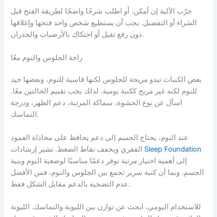
جرّب الآلية إن أمكن، أو اطلب شرحًا واضحًا لطريقة الفتح قبل
الشراء أو التفصيل. يجب أن يستطيع شخص واحد فتحها وإغلاقها
دون رفع ثقيل أو احتكاك بالأرضيات والجدران.
راحة الجلوس والنوم معًا
بعض الكنبات تبدو مريحة للجلوس لكنها قاسية للنوم، وبعضها جيد
للنوم لكنه غير مريح ككنبة يومية. لذلك يجب تقييم الحالتين معًا.
اسأل عن نوع الحشوة، سماكة المرتبة، دعم الظهر، ودرجة
التماسك.
عند النوم، يحتاج الجسم إلى دعم يحافظ على محاذاة العمود
Sleep Foundation
الفقري ويخفف نقاط الضغط. تشير إرشادات
إلى أهمية اختيار مرتبة توفر دعمًا مناسبًا لوضعية النوم وبنية
الجسم. وبما أن كنبة سرير تجمع بين الجلوس والنوم، فمن الأفضل
عدم التضحية بالدعم مقابل الشكل فقط.
للاستخدام اليومي، ابحث عن توازن بين الليونة والتماسك. الليونة