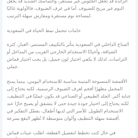
الزائدة قد تجعل الجلوس غير مستقر، والتماسك الشديد قد يجعل
النوم غير مريح للضيوف. أما في غرف الضيوف، فالأولوية غالبًا
لمساحة نوم مستقرة ومفارش سهلة الترتيب.
خامات تتحمل نمط الحياة في السعودية
المناخ الداخلي في السعودية يتأثر بالتكييف المستمر، الغبار، كثرة
الضيافة، وأحيانًا الاستخدام الخارجي القريب من المداخل أو
التراسات. لذلك لا يكفي اختيار لون جميل، بل يجب اختيار قماش
عملي.
الأقمشة المنسوجة المتينة مناسبة للاستخدام اليومي، بينما يمنح
المخمل مظهرًا أفخم لغرف الضيوف الرسمية، لكنه يحتاج إلى
عناية أكبر. الجلد الطبيعي أو الصناعي قد يكون عمليًا في التنظيف،
لكنه يحتاج إلى اختيار جودة جيدة حتى لا يتشقق أو يصبح حارًا عند
الاستخدام الطويل. للأسر التي لديها أطفال، يفضّل التفكير في
أقمشة سهلة التنظيف وألوان متوسطة لا تُظهر البقع بسرعة.
في حال كنت تخطط لتفصيل القطعة، اطلب عينات قماش