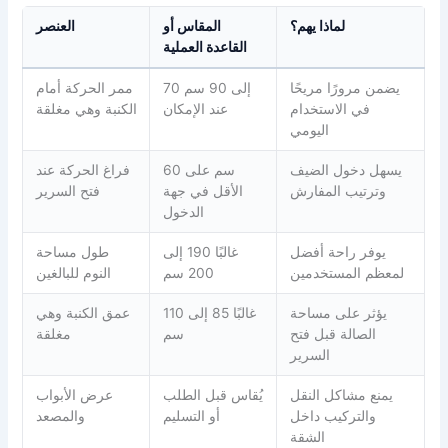
لماذا يهم؟
المقاس أو
العنصر
القاعدة العملية
يضمن مرورًا مريحًا
70 إلى 90 سم
ممر الحركة أمام
في الاستخدام
عند الإمكان
الكنبة وهي مغلقة
اليومي
يسهل دخول الضيف
60 سم على
فراغ الحركة عند
وترتيب المفارش
الأقل في جهة
فتح السرير
الدخول
يوفر راحة أفضل
غالبًا 190 إلى
طول مساحة
لمعظم المستخدمين
200 سم
النوم للبالغين
يؤثر على مساحة
غالبًا 85 إلى 110
عمق الكنبة وهي
الصالة قبل فتح
سم
مغلقة
السرير
يمنع مشاكل النقل
يُقاس قبل الطلب
عرض الأبواب
والتركيب داخل
أو التسليم
والمصعد
الشقة