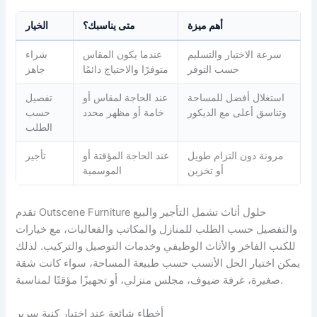
أهم ميزة
متى يناسبك؟
الخيار
سرعة الاختيار والتسليم
عندما يكون المقاس
شراء
حسب التوفر
متوفرًا والاحتياج دائمًا
جاهز
استغلال أفضل للمساحة
عند الحاجة لمقاس أو
تفصيل
وتناسق أعلى مع الديكور
خامة أو مظهر محدد
حسب
الطلب
مرونة دون التزام طويل
عند الحاجة المؤقتة أو
تأجير
أو تخزين
الموسمية
تقدم Outscene Furniture حلول أثاث تشمل التأجير والبيع
والتفصيل حسب الطلب للمنازل والمكاتب والفعاليات، مع خيارات
للكنب الفاخر والأثاث الوظيفي وخدمات التوصيل والتركيب. لذلك
يمكن اختيار الحل الأنسب حسب طبيعة المساحة، سواء كانت شقة
صغيرة، غرفة ضيوف، مجلس منزلي، أو تجهيزًا مؤقتًا لمناسبة.
أخطاء شائعة عند اختيار كنبة سرير