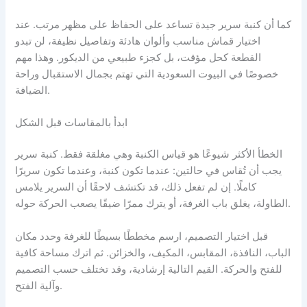
كما أن كنبة سرير جيدة تساعد على الحفاظ على مظهر مرتب. عند
اختيار قماش مناسب وألوان هادئة وتفاصيل نظيفة، لن تبدو
القطعة كحل مؤقت، بل كجزء طبيعي من الديكور. وهذا مهم
خصوصًا في البيوت السعودية التي تهتم بجمال الاستقبال وراحة
الضيافة.
ابدأ بالمقاسات قبل الشكل
الخطأ الأكثر شيوعًا هو قياس الكنبة وهي مغلقة فقط. كنبة سرير
يجب أن تُقاس في حالتين: عندما تكون كنبة، وعندما تكون سريرًا
كاملًا. إن لم تفعل ذلك، قد تكتشف لاحقًا أن السرير يلامس
الطاولة، يغلق باب الغرفة، أو يترك ممرًا ضيقًا يصعب الحركة حوله.
قبل اختيار التصميم، ارسم مخططًا بسيطًا للغرفة وحدد مكان
الباب، النافذة، المقابس، المكيف، والخزائن. ثم اترك مساحة كافية
للفتح والحركة. القيم التالية إرشادية، وقد تختلف حسب التصميم
وآلية الفتح.