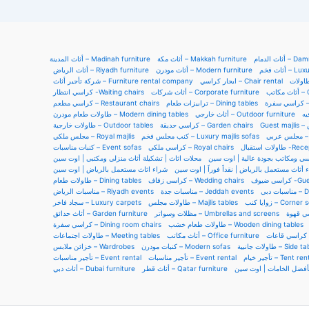
ثاث الدمام
أثاث مكة – Makkah furniture
أثاث المدينة – Madinah furniture
أثاث فخم –
أثاث مودرن – Modern furniture
أثاث الرياض – Riyadh furniture
ايجار كراسي – Chair rental
شركة تأجير أثاث – Furniture rental company
كاتب
أثاث شركات – Corporate furniture
كراسي انتظار -Waiting chairs
رة
ترابيزات طعام – Dining tables
كراسي مطعم – Restaurant chairs
أثاث خارجي – Outdoor furniture
طاولات طعام مودرن – Modern dining tables
G
كراسي حديقة – Garden chairs
طاولات خارجية – Outdoor tables
ربي
كنب مجلس فخم – Luxury majlis sofas
مجلس ملكي – Royal majlis
ولات استقبال
كراسي ملكي – Royal chairs
كنبات مناسبات – Event sofas
اسي ومكاتب بجودة عالية | اوت سين
محلات اثاث | تشكيلة أثاث منزلي ومكتبي | اوت سين
 أثاث مستعمل بالرياض | نقداً فوراً | اوت سين
شراء اثاث مستعمل بالرياض | اوت سين
اسي ضيوف
كراسي زفاف – Wedding chairs
طاولات طعام – Dining tables
ات دبي
مناسبات جدة – Jeddah events
مناسبات الرياض – Riyadh events
زوايا كنب – Corne
طاولات مجلس – Majlis tables
سجاد فاخر – Luxury carpets
مظلات وسواتر – Umbrellas and screens
أثاث حدائق – Garden furniture
طاولات طعام خشب – Wooden dining tables
كراسي سفرة – Dining room chairs
ت
أثاث مكاتب – Office furniture
طاولات اجتماعات – Meeting tables
طاولات جانبية – Side
كنبات مودرن – Modern sofas
خزائن ملابس – Wardrobes
تأجير خيام – Tent re
تأجير مناسبات – Event rental
تأجير مناسبات – Event rental
بأفضل الخامات | اوت سين
أثاث قطر – Qatar furniture
أثاث دبي – Dubai furniture