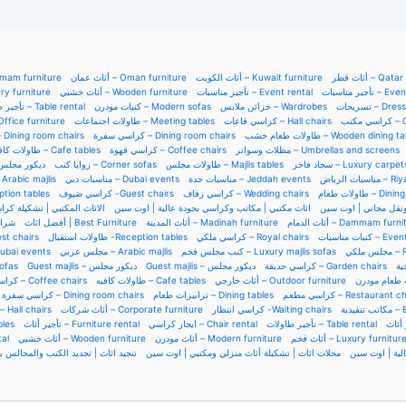
أثاث قطر – Qa
أثاث الكويت – Kuwait furniture
أثاث عمان – Oman furniture
أ – Dammam furniture
تأجير مناسبات 
تأجير مناسبات – Event rental
أثاث خشبي – Wooden furniture
 Luxury furniture
تسريحات – Dr
خزائن ملابس – Wardrobes
كنبات مودرن – Modern sofas
تأجير طاولات – Table rental
 مكتب
كراسي قاعات – Hall chairs
طاولات اجتماعات – Meeting tables
أثاث م – Office furniture
طاولات طعام خشب – Wooden dining
كراسي سفرة – Dining room chairs
كراسي سف – Dining room chairs
مظلات وسواتر – Umbrellas and screens
كراسي قهوة – Coffee chairs
طاولات كافيه – Cafe tables
سجاد فاخر – Luxury carpet
طاولات مجلس – Majlis tables
زوايا كنب – Corner sofas
uest majlis – ديكور مجلس
بات الرياض
مناسبات جدة – Jeddah events
مناسبات دبي – Dubai events
مجلس ع – Arabic majlis
طاولات طعام – D
كراسي زفاف – Wedding chairs
كراسي ضيوف -Guest chairs
طا -Reception tables
 ونقل مجاني | اوت سين
اثاث مكتبي | مكاتب وكراسي بجودة عالية | اوت سين
الاثاث المكتبي | تشكيلة كر
أثاث الدمام – Dammam furn
أثاث المدينة – Madinah furniture
أفضل اثاث | Best Furniture
شراء
كنبات مناسبات 
كراسي ملكي – Royal chairs
طاولات استقبال -Reception tables
كر -Guest chairs
 ملكي
كنب مجلس فخم – Luxury majlis sofas
مجلس عربي – Arabic majlis
مناسب – Dubai events
كراسي حديقة – Garden chairs
Guest majlis – ديكور مجلس
Guest majlis – ديكور مجلس
r sofas
أثاث خارجي – Outdoor furniture
طاولات كافيه – Cafe tables
كراسي قهوة – Coffee chairs
كراسي مطعم – Restaurant 
ترابيزات طعام – Dining tables
كراسي سفرة – Dining room chairs
فيذية
كراسي انتظار -Waiting chairs
أثاث شركات – Corporate furniture
كراسي قاعا – Hall chairs
تأجير طاولات – Table rental
ايجار كراسي – Chair rental
تأجير أثاث – Furniture rental
 tables
أثاث فخم – Luxury furnitur
أثاث مودرن – Modern furniture
أثاث خشبي – Wooden furniture
ntal
لية | اوت سين
محلات اثاث | تشكيلة أثاث منزلي ومكتبي | اوت سين
تنجيد اثاث | تجديد الكنب والمجالس 