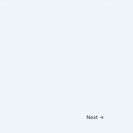
Next
→