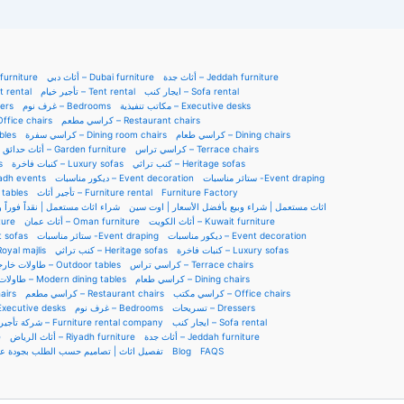
أثاث جدة – Jeddah furniture
أثاث دبي – Dubai furniture
tar furniture
ايجار كنب – Sofa rental
تأجير خيام – Tent rental
– Event rental
مكاتب تنفيذية – Executive desks
غرف نوم – Bedrooms
essers
كراسي مطعم – Restaurant chairs
كراسي – Office chairs
كراسي طعام – Dining chairs
كراسي سفرة – Dining room chairs
 tables
كراسي تراس – Terrace chairs
أثاث حدائق – Garden furniture
كنب تراثي – Heritage sofas
كنبات فاخرة – Luxury sofas
s
ستائر مناسبات -Event draping
ديكور مناسبات – Event decoration
مناس – Riyadh events
ining tables
تأجير أثاث – Furniture rental
Furniture Factory
اثاث مستعمل | شراء وبيع بأفضل الأسعار | اوت سين
شراء اثاث مستعمل | نقداً فوراً
أثاث الكويت – Kuwait furniture
أثاث عمان – Oman furniture
iture
ديكور مناسبات – Event decoration
ستائر مناسبات -Event draping
– Event sofas
كنبات فاخرة – Luxury sofas
كنب تراثي – Heritage sofas
مجلس – Royal majlis
كراسي تراس – Terrace chairs
طاولات خارجية – Outdoor tables
كراسي طعام – Dining chairs
طاولات طعام مودرن – Modern dining tables
كراسي مكتب – Office chairs
كراسي مطعم – Restaurant chairs
chairs
تسريحات – Dressers
غرف نوم – Bedrooms
مكاتب تن – Executive desks
ايجار كنب – Sofa rental
شركة تأجير أثاث – Furniture rental company
أثاث جدة – Jeddah furniture
أثاث الرياض – Riyadh furniture
e
تفصيل اثاث | تصاميم حسب الطلب بجودة عا
Blog
FAQS