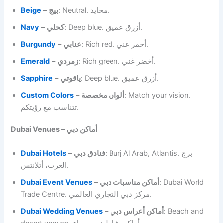
Beige
–
بيج
: Neutral. محايد.
Navy
–
كحلي
: Deep blue. أزرق عميق.
Burgundy
–
عنابي
: Rich red. أحمر غني.
Emerald
–
زمردي
: Rich green. أخضر غني.
Sapphire
–
ياقوتي
: Deep blue. أزرق عميق.
Custom Colors
–
ألوان مخصصة
: Match your vision.
تتناسب مع رؤيتكم.
Dubai Venues – أماكن دبي
Dubai Hotels
–
فنادق دبي
: Burj Al Arab, Atlantis. برج
العرب، أتلانتس.
Dubai Event Venues
–
أماكن مناسبات دبي
: Dubai World
Trade Centre. مركز دبي التجاري العالمي.
Dubai Wedding Venues
–
أماكن أعراس دبي
: Beach and
desert venues. أماكن شاطئ وصحراء.