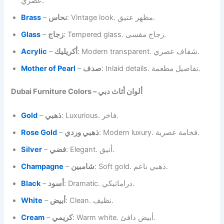
عصري.
Brass
–
نحاس
: Vintage look. مظهر عتيق.
Glass
–
زجاج
: Tempered glass. زجاج مقسى.
Acrylic
–
أكريليك
: Modern transparent. شفاف عصري.
Mother of Pearl
–
صدف
: Inlaid details. تفاصيل مطعمة.
Dubai Furniture Colors – ألوان أثاث دبي
Gold
–
ذهبي
: Luxurious. فاخر.
Rose Gold
–
ذهبي وردي
: Modern luxury. فخامة عصرية.
Silver
–
فضي
: Elegant. أنيق.
Champagne
–
شامبين
: Soft gold. ذهبي ناعم.
Black
–
أسود
: Dramatic. دراماتيكي.
White
–
أبيض
: Clean. نظيف.
Cream
–
كريمي
: Warm white. أبيض دافئ.