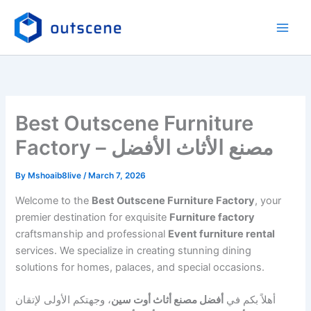
Skip
to
content
Best Outscene Furniture
Factory – مصنع الأثاث الأفضل
By
Mshoaib8live
/
March 7, 2026
Welcome to the
Best Outscene Furniture Factory
, your
premier destination for exquisite
Furniture factory
craftsmanship and professional
Event furniture rental
services. We specialize in creating stunning dining
solutions for homes, palaces, and special occasions.
أهلاً بكم في
أفضل مصنع أثاث أوت سين
، وجهتكم الأولى لإتقان