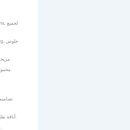
لجميع
جلوس
: Comfortable. مريحة.
: Portable. محمولة.
: Traditional elegance. أناقة تقليدية.
: Premium quality. جودة فاخرة.