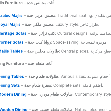
Jeddah Majlis Furniture – أثاث مجالس جدة
rabic Majlis
–
مجلس عربي جدة
oyal Majlis
–
مجلس ملكي جدة
: Luxury style. طراز فاخر.
eritage Sofas
–
كنب تراثي جدة
orner Sofas
–
زوايا كنب جدة
: Space-saving. موفرة للمساحة.
ajlis Tables
–
طاولات مجلس جدة
Jeddah Dining Furniture – أثاث طعام جدة
ining Tables
–
طاولات طعام جدة
: Various sizes. أحجام متنوعة.
ining Sets
–
سفرة طعام جدة
: Complete sets. أطقم كاملة.
Modern Dining
–
طاولات طعام مودرن جدة
: Contemporary style. ز
Wooden Dining
–
طاولات طعام خشب جدة