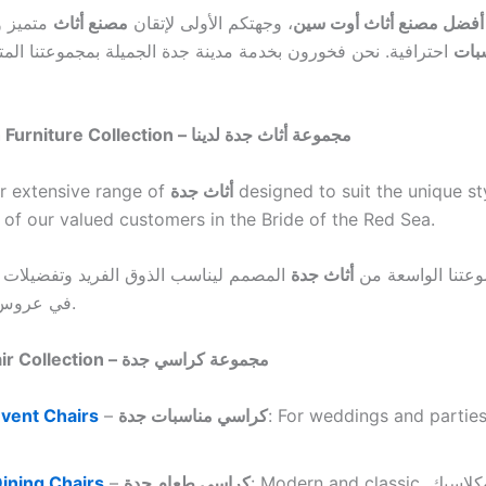
أفضل مصنع أثاث أوت سين
، وجهتكم الأولى لإتقان
مصنع أثاث
متميز 
سبات
احترافية. نحن فخورون بخدمة مدينة جدة الجميلة بمجموعتنا الم
Our Jeddah Furniture Collection – مجموعة أثاث جدة لدينا
r extensive range of
أثاث جدة
designed to suit the unique st
 of our valued customers in the Bride of the Red Sea.
عتنا الواسعة من
أثاث جدة
المصمم ليناسب الذوق الفريد وتفضيلات عم
في عروس البحر الأحمر.
Jeddah Chair Collection – مجموعة كراسي جدة
vent Chairs
–
كراسي مناسبات جدة
: For weddings and parties. أعراس
ining Chairs
–
كراسي طعام جدة