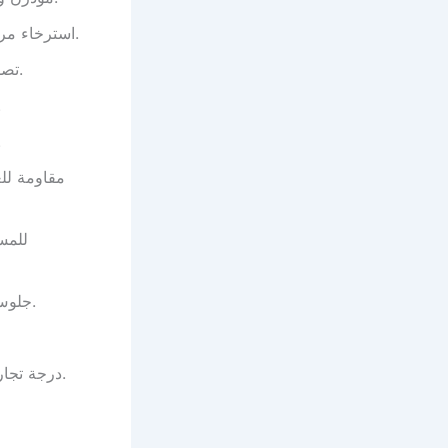
: Comfortable relaxation. استرخاء مريح.
: Ergonomic design. تصميم مريح.
جلوس أن.
للاستقب.
: Balcony seating. جلوس شرفات.
: Commercial grade. درجة تجارية.