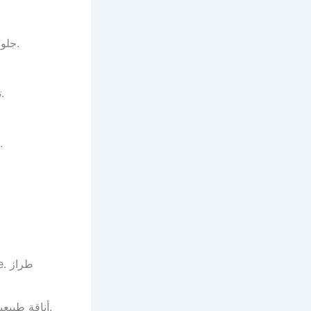
: Traditional seating. جلوس تقليدي.
: Cultural designs. تصاميم تراثية.
: Central pieces. قطع مركزية.
طرا
: Natural elegance. أناقة طبيعية.