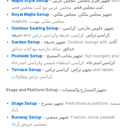
Majlis Style Setup
–
مجلس عربي
:
تجهيز طراز مجلس
with
. مجلس عربي مع كنب مجلس فخم.
كنب مجلس فخم
Royal Majlis Setup
–
مجلس ملكي
:
تجهيز مجلس ملكي
majestic. مجلس ملكي مهيب.
Outdoor Seating Setup
–
كراسي
:
تجهيز جلوس خارجي
حديقة
and
كراسي تراس
. كراسي حديقة وكراسي تراس.
Garden Setup
–
تجهيز حديقة
: Outdoor lounge with
أثاث
. صالة خارجية مع أثاث حدائق.
حدائق
Poolside Setup
–
تجهيز بجانب المسبح
: Sun loungers and
. كراسي استلقاء شمس وكراسي استرخاء.
كراسي استرخاء
Terrace Setup
–
كراسي تراس
:
تجهيز تراس
and tables.
كراسي تراس وطاولات.
Stage and Platform Setup – تجهيز المسارح والمنصات
Stage Setup
–
تجهيز مسرح
: Performance platform. منصة
أداء.
Runway Setup
–
تجهيز ممشى
: Fashion show catwalk.
ممشى عروض أزياء.