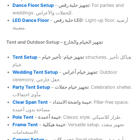
Dance Floor Setup
–
تجهيز حلبة رقص
: For parties and
weddings. للحفلات والأعراس.
LED Dance Floor
–
حلبة رقص LED
: Light-up floor. أرضية
مضيئة.
Tent and Outdoor Setup – تجهيز الخيام والخارج
Tent Setup
–
تأجير خيام
:
تجهيز خيام
structures. هياكل تأجير
خيام.
Wedding Tent Setup
–
تجهيز خيام أعراس
: Outdoor
ceremony. حفل خارجي.
Party Tent Setup
–
تجهيز خيام حفلات
: Celebration shelter.
مأوى احتفالات.
Clear Span Tent
–
خيمة واضحة الامتداد
: Pillar-free space.
مساحة بدون أعمدة.
Pole Tent
–
خيمة أعمدة
: Classic style. طراز كلاسيكي.
Frame Tent
–
خيمة هيكلية
: Versatile setup. تجهيز متعدد
الاستخدامات.
Canopy Setup
–
تجهيز كانوبي
: Small shelter. مأوى صغير.