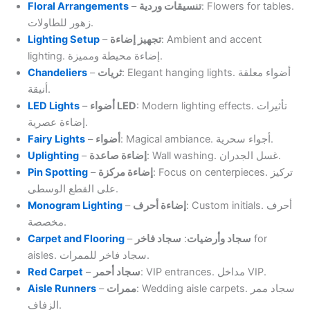
Floral Arrangements
–
تنسيقات وردية
: Flowers for tables.
زهور للطاولات.
Lighting Setup
–
تجهيز إضاءة
: Ambient and accent
lighting. إضاءة محيطة ومميزة.
Chandeliers
–
ثريات
: Elegant hanging lights. أضواء معلقة
أنيقة.
LED Lights
–
أضواء LED
: Modern lighting effects. تأثيرات
إضاءة عصرية.
Fairy Lights
–
أضواء
: Magical ambiance. أجواء سحرية.
Uplighting
–
إضاءة صاعدة
: Wall washing. غسل الجدران.
Pin Spotting
–
إضاءة مركزة
: Focus on centerpieces. تركيز
على القطع الوسطى.
Monogram Lighting
–
إضاءة أحرف
: Custom initials. أحرف
مخصصة.
Carpet and Flooring
–
سجاد فاخر
:
سجاد وأرضيات
for
aisles. سجاد فاخر للممرات.
Red Carpet
–
سجاد أحمر
: VIP entrances. مداخل VIP.
Aisle Runners
–
ممرات
: Wedding aisle carpets. سجاد ممر
الزفاف.