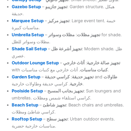
Gazebo Setup
–
تجهيز جازيبو
: Garden structure. هيكل
حديقة.
Marquee Setup
–
تجهيز مركيز
: Large event tent. خيمة
مناسبات كبيرة.
Umbrella Setup
–
مظلات وسواتر
:
تجهيز مظلات
for shade.
مظلات وسواتر للظل.
Shade Sail Setup
–
تجهيز أشرعة ظل
: Modern shade. ظل
عصري.
Outdoor Lounge Setup
–
أثاث خارجي
:
تجهيز صالة خارجية
with
كنبات مناسبات
. أثاث خارجي مع كنبات مناسبات.
Garden Setup
–
كراسي حديقة
:
تجهيز حديقة
and
طاولات
. كراسي حديقة وطاولات خارجية.
خارجية
Poolside Setup
–
تجهيز بجانب المسبح
: Sun loungers and
umbrellas. كراسي استلقاء شمس ومظلات.
Beach Setup
–
تجهيز شاطئ
: Beach chairs and umbrellas.
كراسي شاطئ ومظلات.
Rooftop Setup
–
تجهيز سطح
: Urban outdoor events.
مناسبات خارجية حضرية.