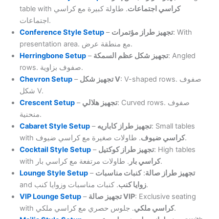
table with
. طاولة كبيرة مع كراسي
كراسي اجتماعات
اجتماعات.
Conference Style Setup
–
تجهيز طراز مؤتمرات
: With
presentation area. مع منطقة عرض.
Herringbone Setup
–
تجهيز شكل عظم السمكة
: Angled
rows. صفوف بزاوية.
Chevron Setup
–
تجهيز شكل V
: V-shaped rows. صفوف
شكل V.
Crescent Setup
–
تجهيز هلالي
: Curved rows. صفوف
منحنية.
Cabaret Style Setup
–
تجهيز طراز كاباريه
: Small tables
with
كراسي ضيوف
. طاولات صغيرة مع كراسي ضيوف.
Cocktail Style Setup
–
تجهيز طراز كوكتيل
: High tables
with
كراسي بار
. طاولات مرتفعة مع كراسي بار.
Lounge Style Setup
–
كنبات مناسبات
:
تجهيز طراز صالة
and
زوايا كنب
. كنبات مناسبات وزوايا كنب.
VIP Lounge Setup
–
تجهيز صالة VIP
: Exclusive seating
with
كراسي ملكي
. جلوس حصري مع كراسي ملكي.